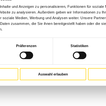
nhalte und Anzeigen zu personalisieren, Funktionen für soziale
Website zu analysieren. Außerdem geben wir Informationen zu I
r soziale Medien, Werbung und Analysen weiter. Unsere Partner
 Daten zusammen, die Sie ihnen bereitgestellt haben oder die s
inbart werden!
n.
jugendbarockorchester.de
Präferenzen
Statistiken
senden wir, abhängig von der Besetzung, gezielt
sphasen auf Anfrage zur Verfügung gestellt werden.
Auswahl erlauben
ng
um unsere brochure anzuzeigen.