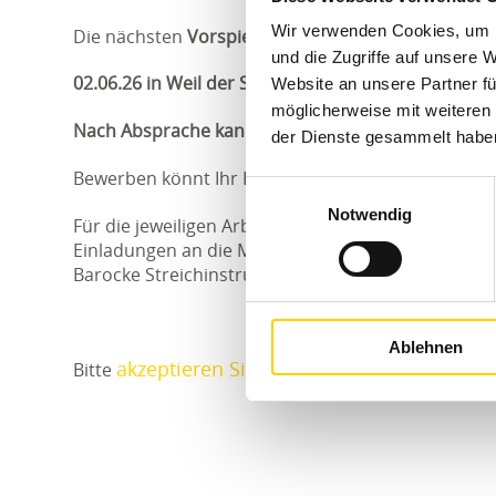
Wir verwenden Cookies, um I
Die nächsten
Vorspieltermine sind:
und die Zugriffe auf unsere 
02.06.26 in Weil der Stadt
Website an unsere Partner fü
möglicherweise mit weiteren
Nach Absprache kann individuell ein Vorspiel vere
der Dienste gesammelt habe
Bewerben könnt Ihr Euch unter: eve.klein@landes
Einwilligungsauswahl
Notwendig
Für die jeweiligen Arbeits- und Konzertphasen ver
Einladungen an die Mitglieder des LJBO BW.
Barocke Streichinstrumente können für die Arbeit
Ablehnen
akzeptieren Sie die Marketing-Zustimmu
Bitte