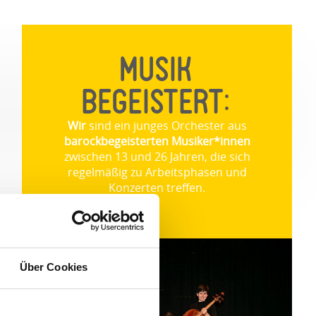
MUSIK
BEGEISTERT:
Wir
sind ein junges Orchester aus
barockbegeisterten Musiker*innen
zwischen 13 und 26 Jahren, die sich
regelmäßig zu Arbeitsphasen und
Konzerten treffen.
Über Cookies