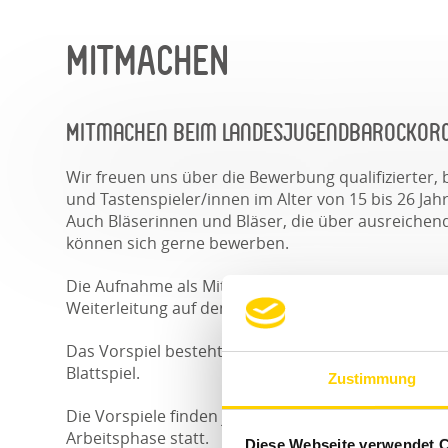
MITMACHEN
Mitmachen beim Landesjugendbarockor
Wir freuen uns über die Bewerbung qualifizierter,
und Tastenspieler/innen im Alter von 15 bis 26 J
Auch Bläserinnen und Bläser, die über ausreichen
können sich gerne bewerben.
Die Aufnahme als Mitglied in das LJBO BW erfolgt 
Weiterleitung auf den Landeswettbewerb Jugend musi
Das Vorspiel besteht aus zwei Stücken (einem lan
Blattspiel.
Zustimmung
Die Vorspiele finden jeweils in Absprache mit dem
Arbeitsphase statt.
Diese Webseite verwendet 