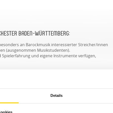
chester Baden-Württemberg:
 besonders an Barockmusik interessierter Streicher/innen
ahren (ausgenommen Musikstudenten).
d Spielerfahrung und eigene Instrumente verfügen,
durch ein Vorspiel und eine Probearbeitsphase. Bei
ziert kann das Vorspiel im Einzelfall entfallen.
gsamen und einem schnellen Satz), sowie einem kurzen
Details
 künstlerischen Leiter während einer laufenden
Cookies