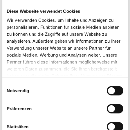
Grenzach-Wyhlen Barocke Klänge präzise
Diese Webseite verwendet Cookies
und intensiv
>>
Wir verwenden Cookies, um Inhalte und Anzeigen zu
personalisieren, Funktionen für soziale Medien anbieten
Die Oberbadische
07.01.2018
Einblick in Gefühle des Spätbarock: Junge
zu können und die Zugriffe auf unsere Website zu
Musiker spielen auf historischen
analysieren. Außerdem geben wir Informationen zu Ihrer
Instrumenten
>>
Verwendung unserer Website an unsere Partner für
soziale Medien, Werbung und Analysen weiter. Unsere
www.verlagshaus-jaumann.de/inhalt.grenzach-
Partner führen diese Informationen möglicherweise mit
wyhlen-barocke-klaenge-praezise-und-
Schömberg: Landesjugendbarockorchester
intensiv.cdcdb25c-2610-4402-a983-
weiteren Daten zusammen, die Sie ihnen bereitgestellt
und Chor spielt in Schömberg
>>
73488a96765f.html
haben oder die sie im Rahmen Ihrer Nutzung der Dienste
gesammelt haben.
Einwilligungsauswahl
Notwendig
Alpirsbach: Beeindruckendes Klangspektrum
www.schwarzwaelder-bote.de/inhalt.schoember
>>
eine-gelunge-premiere-beim-lindenplatzfest-
geboten.bd8a7d51-d90d-4d7f-8b82-
Präferenzen
720cc6e2a85b.html
www.suedkurier.de/region/hochrhein/waldshut-
tiengen/Landesjugendorchester-in-Gurtweil-
Bitz: Einzigartig in so vielerlei Hinsicht
>>
Barocke-Klaenge-in-Barocker-
www.schwarzwaelder-bote.de/inhalt.schoember
Statistiken
Pfarrkirche;art372623,9566912
besetzung-und-mitwirkende.f27ae6d2-a5eb-4720