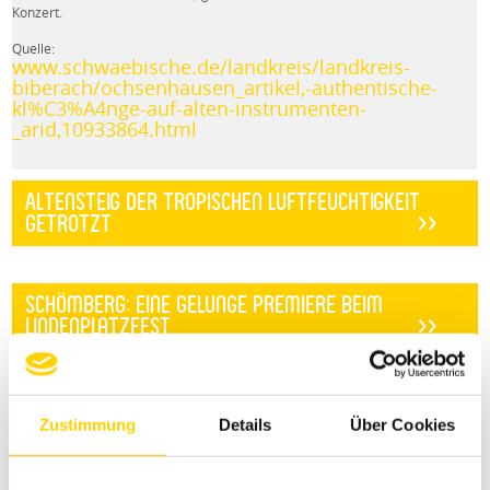
Konzert.
Quelle:
www.schwaebische.de/landkreis/landkreis-
biberach/ochsenhausen_artikel,-authentische-
kl%C3%A4nge-auf-alten-instrumenten-
_arid,10933864.html
Altensteig Der tropischen Luftfeuchtigkeit
getrotzt
>>
Schömberg: Eine gelunge Premiere beim
Lindenplatzfest
>>
Landesjugendorchester in Gurtweil: Barocke
www.schwarzwaelder-bote.de/inhalt.altensteig-
Zustimmung
Details
Über Cookies
Klänge in Barocker Pfarrkirche
>>
wuertt-der-tropischen-luftfeuchtigkeit-
getrotzt.49c7eda7-0924-471b-9f9c-
b45caad2e651.html