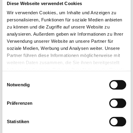
Diese Webseite verwendet Cookies
Grenzach-Wyhlen Barocke Klänge präzise
und intensiv
>>
Wir verwenden Cookies, um Inhalte und Anzeigen zu
personalisieren, Funktionen für soziale Medien anbieten
zu können und die Zugriffe auf unsere Website zu
Die Oberbadische
07.01.2018
Einblick in Gefühle des Spätbarock: Junge
analysieren. Außerdem geben wir Informationen zu Ihrer
Musiker spielen auf historischen
Verwendung unserer Website an unsere Partner für
Instrumenten
>>
soziale Medien, Werbung und Analysen weiter. Unsere
Partner führen diese Informationen möglicherweise mit
www.verlagshaus-jaumann.de/inhalt.grenzach-
weiteren Daten zusammen, die Sie ihnen bereitgestellt
wyhlen-barocke-klaenge-praezise-und-
Schömberg: Landesjugendbarockorchester
haben oder die sie im Rahmen Ihrer Nutzung der Dienste
intensiv.cdcdb25c-2610-4402-a983-
und Chor spielt in Schömberg
>>
73488a96765f.html
gesammelt haben.
Einwilligungsauswahl
Notwendig
Alpirsbach: Beeindruckendes Klangspektrum
www.schwarzwaelder-bote.de/inhalt.schoember
>>
eine-gelunge-premiere-beim-lindenplatzfest-
Präferenzen
geboten.bd8a7d51-d90d-4d7f-8b82-
720cc6e2a85b.html
www.suedkurier.de/region/hochrhein/waldshut-
tiengen/Landesjugendorchester-in-Gurtweil-
Statistiken
Bitz: Einzigartig in so vielerlei Hinsicht
>>
Barocke-Klaenge-in-Barocker-
www.schwarzwaelder-bote.de/inhalt.schoember
Pfarrkirche;art372623,9566912
besetzung-und-mitwirkende.f27ae6d2-a5eb-4720